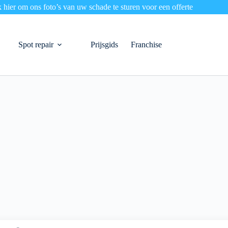
k hier om ons foto’s van uw schade te sturen voor een offerte
Spot repair
Prijsgids
Franchise