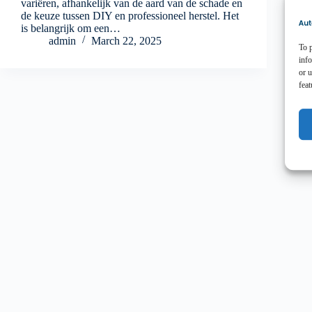
variëren, afhankelijk van de aard van de schade en
de keuze tussen DIY en professioneel herstel. Het
is belangrijk om een…
admin
March 22, 2025
To p
inf
or u
feat